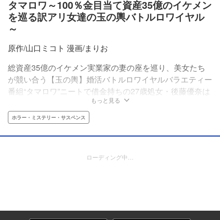
タマロワ～100％金目当て資産35億のイケメン
を巡る訳アリ女達の玉の輿バトルロワイヤル
～
原作/山口ミコト 漫画/まりお
総資産35億のイケメン実業家の妻の座を巡り、美女たち
が競い合う【玉の輿】婚活バトルロワイヤルバラエティー
番組“タマロワ”ニートで借金持ちの27歳処女・後藤優奈は
もっと見る
人生の一発逆転を狙いこの番組に参加するが申し込んでし
まったのは裏社会で人気の「なんでもあり」版『裏・タマ
ホラー・ミステリー・サスペンス
ロワ』だった……！6人の訳アリ美女たちによるドロドロ
婚活バトル開幕!!!
ローディング中…