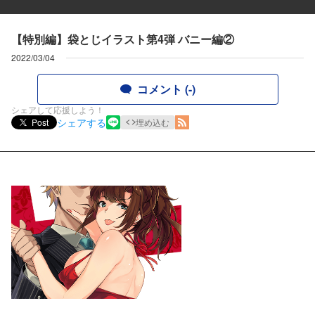
【特別編】袋とじイラスト第4弾 バニー編②
2022/03/04
コメント (-)
シェアして応援しよう！
シェアする
Post
埋め込む