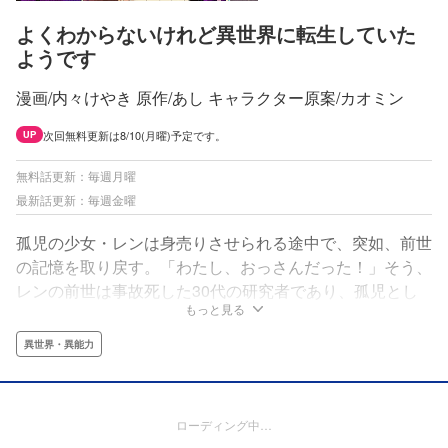
よくわからないけれど異世界に転生していた
ようです
漫画/内々けやき 原作/あし キャラクター原案/カオミン
次回無料更新は8/10(月曜)予定です。
UP
無料話更新：毎週月曜
最新話更新：毎週金曜
孤児の少女・レンは身売りさせられる途中で、突如、前世
の記憶を取り戻す。「わたし、おっさんだった！」そう、
レンの前世は事故死した30代の研究者であり、孤児とし
もっと見る
て転生していたのだった！そして、その身に秘められた魔
法の才能と、前世の科学的知識を駆使してひとり過酷な異
異世界・異能力
世界を生き抜いていく。異世界サバイバル、開幕！
ローディング中…