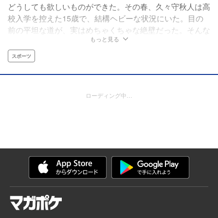
どうしても欲しいものができた。その春、久々守秋人は高
校入学を控えた15歳で、結構ヘビーな状況にいた。目の
前の平坦な道が、実はめちゃくちゃな絶壁だった。そんな
もっと見る
感じの絶望感。偶然出会った「それ」に秋人が惹かれたの
は、たぶんそれが理由だ。――卓球。体に刻み込まれた反
スポーツ
射が、たとえようもなく綺麗だった。決して忘れ得ぬもの
を手に入れるため、初心者・秋人の挑戦がはじまる。
ローディング中…