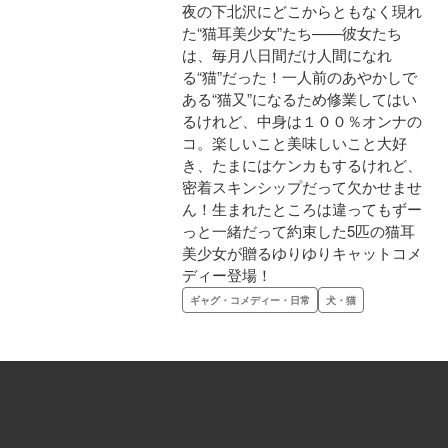
夜の下北沢にどこからともなく現れ
た“猫耳美少女”たち——彼女たち
は、毎月八日間だけ人間になれ
る“猫”だった！一人前のあやかしで
ある“猫又”になるため修業してはい
るけれど、中身は１００％オンナの
コ。楽しいこと美味しいこと大好
き、たまにはケンカもするけれど、
密着スキンシップだって欠かせませ
ん！生まれたところは違ってもずー
っと一緒だって約束した5匹の猫耳
美少女が贈るゆりゆりキャットコメ
ディー登場！
ギャグ・コメディー・日常
犬・猫