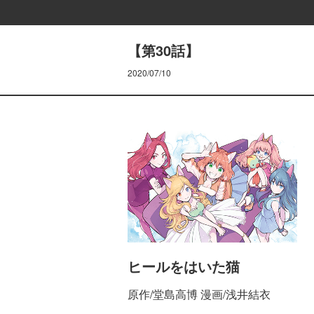
【第30話】
2020/07/10
ヒールをはいた猫
原作/堂島高博 漫画/浅井結衣