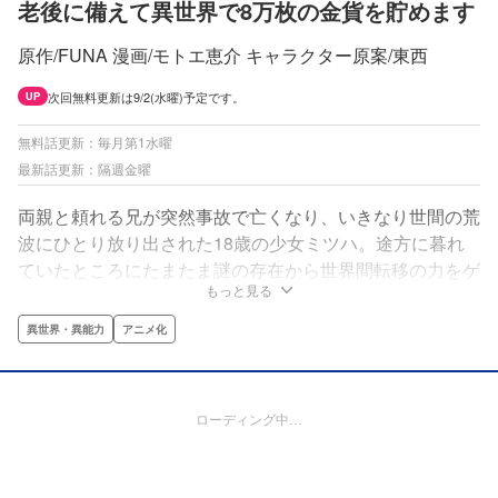
老後に備えて異世界で8万枚の金貨を貯めます
原作/FUNA 漫画/モトエ恵介 キャラクター原案/東西
次回無料更新は9/2(水曜)予定です。
UP
無料話更新：毎月第1水曜
最新話更新：隔週金曜
両親と頼れる兄が突然事故で亡くなり、いきなり世間の荒
波にひとり放り出された18歳の少女ミツハ。途方に暮れ
ていたところにたまたま謎の存在から世界間転移の力をゲ
もっと見る
ットした彼女は‥‥？タフな精神を持ちながら、ちょっと
残念な思考の美少女が現代の知識とアイテムで我が道を行
異世界・異能力
アニメ化
く、異世界マネー・メイキングストーリー！「小説家にな
ろう」5800万PV突破の人気作をコミカライズ!!
ローディング中…