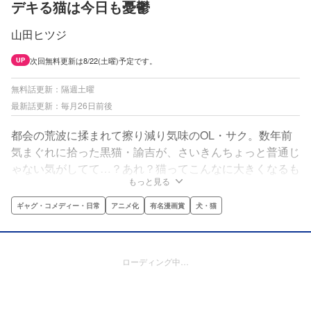
デキる猫は今日も憂鬱
山田ヒツジ
次回無料更新は8/22(土曜)予定です。
UP
無料話更新：隔週土曜
最新話更新：毎月26日前後
都会の荒波に揉まれて擦り減り気味のOL・サク。数年前
気まぐれに拾った黒猫・諭吉が、さいきんちょっと普通じ
ゃない気がしてて…？あれ？猫ってこんなに大きくなるも
もっと見る
のだっけ!?夢の家事万能にゃんことずぼらOLの、思いっ
きり幸せな一人と一匹暮らしを描く日常4コマ＆ショート
ギャグ・コメディー・日常
アニメ化
有名漫画賞
犬・猫
コメディー！
ローディング中…