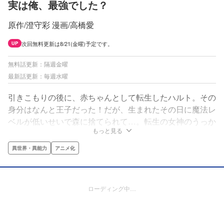
実は俺、最強でした？
原作/澄守彩 漫画/高橋愛
次回無料更新は8/21(金曜)予定です。
UP
無料話更新：隔週金曜
最新話更新：毎週水曜
引きこもりの後に、赤ちゃんとして転生したハルト。その
身分はなんと王子だった！だが、生まれたその日に魔法レ
ベルが低いせいで森に捨てられて…。転生の女神のうっか
もっと見る
りで、通常の1000倍の魔法レベルを与えられたのに気づ
かれないハルトの運命は!?小説家になろうの人気作をコミ
異世界・異能力
アニメ化
カライズ！
ローディング中…