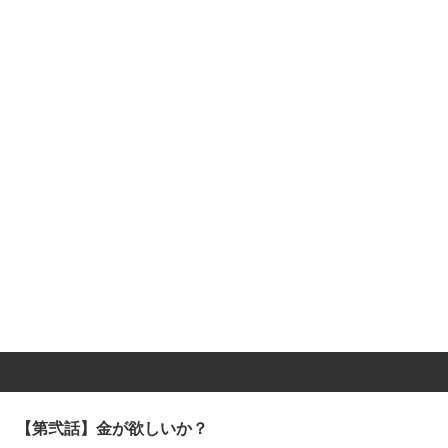
【第弐話】金が欲しいか？