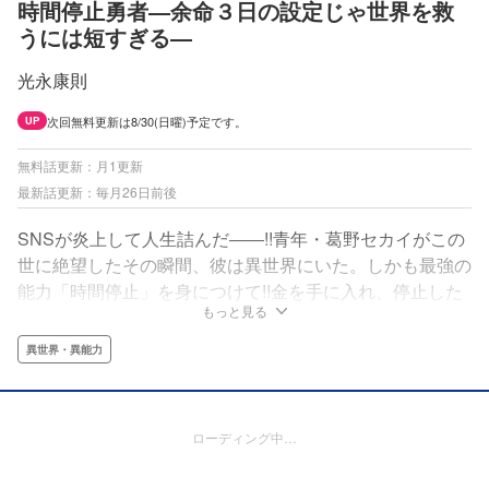
時間停止勇者―余命３日の設定じゃ世界を救
うには短すぎる―
光永康則
次回無料更新は8/30(日曜)予定です。
UP
無料話更新：月1更新
最新話更新：毎月26日前後
SNSが炎上して人生詰んだ――!!青年・葛野セカイがこの
世に絶望したその瞬間、彼は異世界にいた。しかも最強の
能力「時間停止」を身につけて!!金を手に入れ、停止した
もっと見る
敵を一撃で倒し、そして片っ端から女子のスカートをめく
り、大やりたい放題のセカイ。だが無敵に見えたその力に
異世界・異能力
は、とんでもない制約がついていて……⁉ストーリーテラ
ー・光永康則が送る、本格異世界ファンタジー!!
ローディング中…