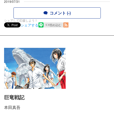
2019/07/31
コメント (-)
シェアして応援しよう！
シェアする
Post
埋め込む
巨竜戦記
本田真吾