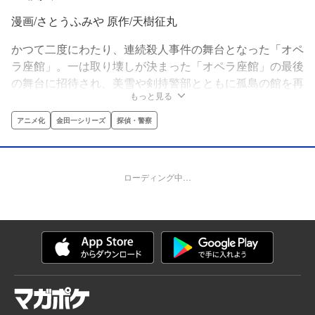
漫画/さとうふみや 原作/天樹征丸
かつて二度にわたり、連続殺人事件の舞台となった「オペ
ラ座館」。一は取り壊しが決まった「オペラ座館」の最後
の舞台に招待され、美雪や剣持警部とともに孤島の館を再
もっと見る
び訪れる。そこで一たちを待っていたのは、「オペラ座の
怪人」ファントムの仕業であるかのような凄惨な殺人事
アニメ化
金田一シリーズ
探偵・警察
件！しかし、それは忌まわしき館で起こる惨劇の幕開けに
過ぎなかった。殺人鬼の凶行を止めるべく立ち向かう一だ
が…。
ローディング中…