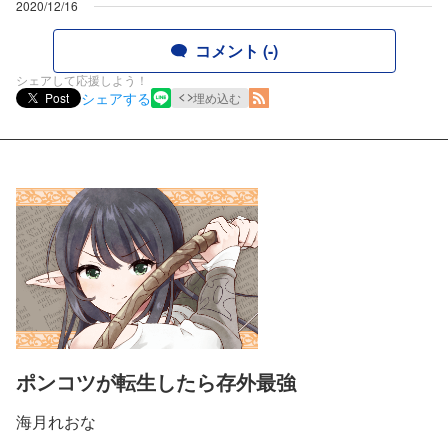
2020/12/16
コメント (-)
シェアして応援しよう！
シェアする
Post
埋め込む
ポンコツが転生したら存外最強
海月れおな