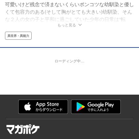
可愛いけど残念で済まないくらいポンコツな幼馴染と優し
くて包容力のある(そして胸がとても大きい)幼馴染、そん
な２人の女の子と平和に過ごしていた少年の日常は“転
もっと見る
生”で一変する――― 圧倒的ポンコツスキルで異世界を生
き抜けろっ！ 破壊力抜群の『ポンコTUEEEE』異世界転
異世界・異能力
生ものがたり!!
ローディング中…