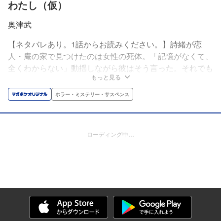
わたし（仮）
奥津武
【ネタバレあり。1話からお読みください。】詩緒が恋
人・庵の家で見つけたのは女性の死体。「記憶がなくて、
全くわからない」動揺しながら彼はそう言った。それでも
もっと見る
愛する庵を助けるため、死体の解体を手伝うことに。その
気持ちは記憶喪失の庵にも伝わったようで、「大切な人
ホラー・ミステリー・サスペンス
だ」と後ろから抱きしめてくれた。――しかし。この状況
は作られたものなのだ。詩緒によって。正しくは、詩緒を
殺して彼女を演じる赤の他人によって。
ローディング中…