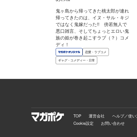
鬼ヶ島から帰ってきた桃太郎が連れ
帰ってきたのは、イヌ・サル・キジ
ではなく鬼嫁だった!! 傍若無人で
悪口雑言、そしてちょっとエロい鬼
族の姫が巻き起こすラブ（？）コメ
ディ！
恋愛・ラブコメ
ギャグ・コメディー・日常
TOP
運営会社
ヘルプ／使い
Cookie設定
お問い合わせ