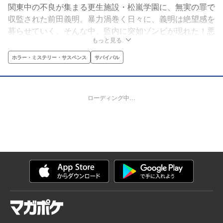
関東中の不良が集まる更生施設・松嵐学園に、無実の罪で
収監された前田義明。暴力渦巻く日々に、義明は絶望感を
募らせていく。そんな中、監内に突如ゾンビが現れた！悪
もっと見る
夢のような世界で不良達のサバイバルが始まる!!
ホラー・ミステリー・サスペンス
サバイバル
ローディング中…