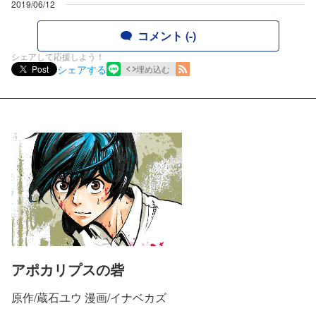
2019/06/12
コメント (-)
シェアして応援しよう！
シェアする
Post
埋め込む
アポカリプスの砦
原作/蔵石ユウ 漫画/イナベカズ