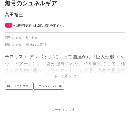
無号のシュネルギア
高田裕三
次回無料更新は8/26(水曜)予定です。
UP
無料話更新：月1更新
最新話更新：毎月26日前後
テロリスト“アンバック”によって国連から『巨大聖櫃（ヘ
ヴィ・アーク）』二基が強奪された。時を同じくして、軽
井沢の高校に通う二ノ宮シロはいつもの通り高校の屋上で
もっと見る
ダラけていた。世界のかたすみで起きた、その重大事件
が、自身の運命を大きく変えてしまうことも知らずに
SF・ファンタジー
アクション・バトル
―――。
ローディング中…