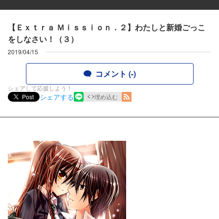
【Ｅｘｔｒａ Ｍｉｓｓｉｏｎ．２】わたしと新婚ごっこ
をしなさい！（３）
2019/04/15
コメント (-)
シェアして応援しよう！
シェアする
Post
埋め込む