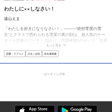
わたしに××しなさい！
遠山えま
「わたしを好きになりなさい！」―――“絶対零度の雪
女”とクラスで恐れられる雪菜の裏の顔は、超人気のケー
タイ小説家のユピナ！ 悩みは、恋愛体験0のせいで、読者
もっと見る
が期待するラブが書けないこと。でも、学校一の人気者・
時雨の黒いヒミツを握ったことで…!?絶対服従、恋のミッ
恋愛・ラブコメ
少女／女性
有名漫画賞
ションが今始まる―――!!映画化もされた遠山えまのメガ
ヒット作品がいよいよ登場！
ローディング中…