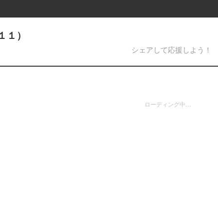
１１）
シェアして応援しよう！
ローディング中…