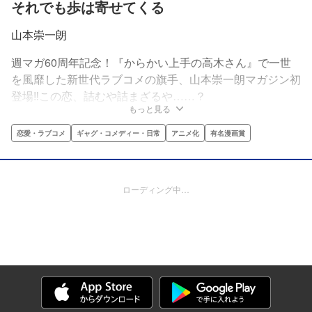
それでも歩は寄せてくる
山本崇一朗
週マガ60周年記念！『からかい上手の高木さん』で一世
を風靡した新世代ラブコメの旗手、山本崇一朗マガジン初
登場‼この恋、詰むや詰まざるや……？
もっと見る
恋愛・ラブコメ
ギャグ・コメディー・日常
アニメ化
有名漫画賞
ローディング中…