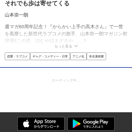
それでも歩は寄せてくる
山本崇一朗
週マガ60周年記念！『からかい上手の高木さん』で一世
を風靡した新世代ラブコメの旗手、山本崇一朗マガジン初
登場‼この恋、詰むや詰まざるや……？
もっと見る
恋愛・ラブコメ
ギャグ・コメディー・日常
アニメ化
有名漫画賞
ローディング中…