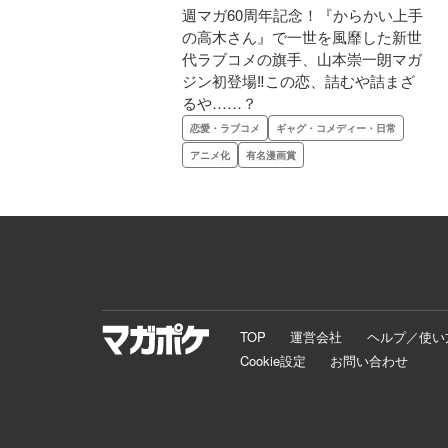
週マガ60周年記念！『からかい上手
の高木さん』で一世を風靡した新世
代ラブコメの旗手、山本崇一朗マガ
ジン初登場‼この恋、詰むや詰まざ
るや……？
恋愛・ラブコメ
ギャグ・コメディー・日常
アニメ化
有名漫画賞
TOP
運営会社
ヘルプ／使い
Cookie設定
お問い合わせ