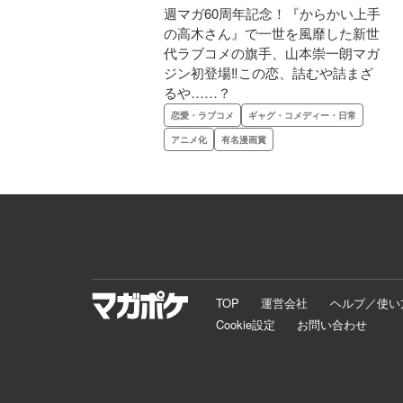
週マガ60周年記念！『からかい上手
の高木さん』で一世を風靡した新世
代ラブコメの旗手、山本崇一朗マガ
ジン初登場‼この恋、詰むや詰まざ
るや……？
恋愛・ラブコメ
ギャグ・コメディー・日常
アニメ化
有名漫画賞
TOP
運営会社
ヘルプ／使い
Cookie設定
お問い合わせ