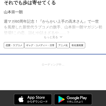
それでも歩は寄せてくる
山本崇一朗
週マガ60周年記念！『からかい上手の高木さん』で一世
を風靡した新世代ラブコメの旗手、山本崇一朗マガジン初
登場‼この恋、詰むや詰まざるや……？
もっと見る
恋愛・ラブコメ
ギャグ・コメディー・日常
アニメ化
有名漫画賞
ローディング中…