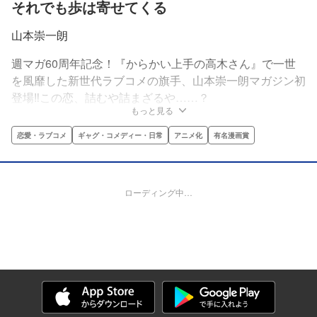
それでも歩は寄せてくる
山本崇一朗
週マガ60周年記念！『からかい上手の高木さん』で一世
を風靡した新世代ラブコメの旗手、山本崇一朗マガジン初
登場‼この恋、詰むや詰まざるや……？
もっと見る
恋愛・ラブコメ
ギャグ・コメディー・日常
アニメ化
有名漫画賞
ローディング中…