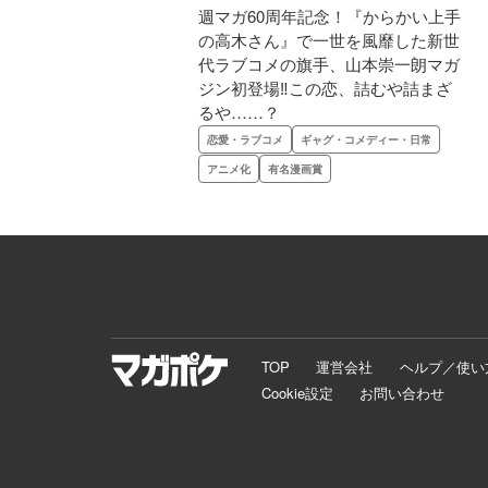
週マガ60周年記念！『からかい上手
の高木さん』で一世を風靡した新世
代ラブコメの旗手、山本崇一朗マガ
ジン初登場‼この恋、詰むや詰まざ
るや……？
恋愛・ラブコメ
ギャグ・コメディー・日常
アニメ化
有名漫画賞
TOP
運営会社
ヘルプ／使い
Cookie設定
お問い合わせ