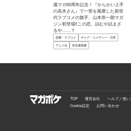
週マガ60周年記念！『からかい上手
の高木さん』で一世を風靡した新世
代ラブコメの旗手、山本崇一朗マガ
ジン初登場‼この恋、詰むや詰まざ
るや……？
恋愛・ラブコメ
ギャグ・コメディー・日常
アニメ化
有名漫画賞
TOP
運営会社
ヘルプ／使い
Cookie設定
お問い合わせ