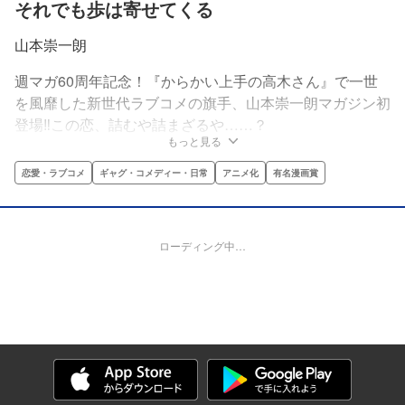
それでも歩は寄せてくる
山本崇一朗
週マガ60周年記念！『からかい上手の高木さん』で一世
を風靡した新世代ラブコメの旗手、山本崇一朗マガジン初
登場‼この恋、詰むや詰まざるや……？
もっと見る
恋愛・ラブコメ
ギャグ・コメディー・日常
アニメ化
有名漫画賞
ローディング中…