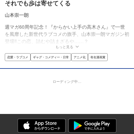
それでも歩は寄せてくる
山本崇一朗
週マガ60周年記念！『からかい上手の高木さん』で一世
を風靡した新世代ラブコメの旗手、山本崇一朗マガジン初
登場‼この恋、詰むや詰まざるや……？
もっと見る
恋愛・ラブコメ
ギャグ・コメディー・日常
アニメ化
有名漫画賞
ローディング中…