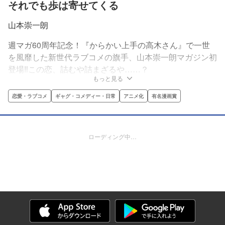
それでも歩は寄せてくる
山本崇一朗
週マガ60周年記念！『からかい上手の高木さん』で一世
を風靡した新世代ラブコメの旗手、山本崇一朗マガジン初
登場‼この恋、詰むや詰まざるや……？
もっと見る
恋愛・ラブコメ
ギャグ・コメディー・日常
アニメ化
有名漫画賞
ローディング中…