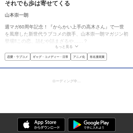
それでも歩は寄せてくる
山本崇一朗
週マガ60周年記念！『からかい上手の高木さん』で一世
を風靡した新世代ラブコメの旗手、山本崇一朗マガジン初
登場‼この恋、詰むや詰まざるや……？
もっと見る
恋愛・ラブコメ
ギャグ・コメディー・日常
アニメ化
有名漫画賞
ローディング中…