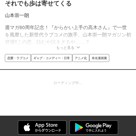
それでも歩は寄せてくる
山本崇一朗
週マガ60周年記念！『からかい上手の高木さん』で一世
を風靡した新世代ラブコメの旗手、山本崇一朗マガジン初
登場‼この恋、詰むや詰まざるや……？
もっと見る
恋愛・ラブコメ
ギャグ・コメディー・日常
アニメ化
有名漫画賞
ローディング中…