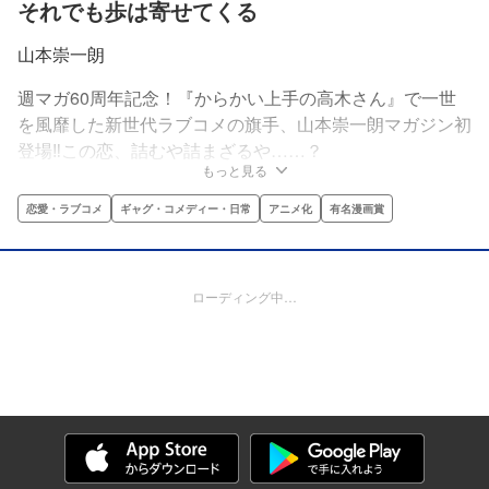
それでも歩は寄せてくる
山本崇一朗
週マガ60周年記念！『からかい上手の高木さん』で一世
を風靡した新世代ラブコメの旗手、山本崇一朗マガジン初
登場‼この恋、詰むや詰まざるや……？
もっと見る
恋愛・ラブコメ
ギャグ・コメディー・日常
アニメ化
有名漫画賞
ローディング中…