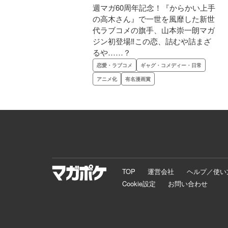
週マガ60周年記念！『からかい上手
の高木さん』で一世を風靡した新世
代ラブコメの旗手、山本崇一朗マガ
ジン初登場‼この恋、詰むや詰まざ
るや……？
恋愛・ラブコメ
ギャグ・コメディー・日常
アニメ化
有名漫画賞
TOP
運営会社
ヘルプ／使い
Cookie設定
お問い合わせ