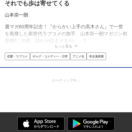
それでも歩は寄せてくる
山本崇一朗
週マガ60周年記念！『からかい上手の高木さん』で一世
を風靡した新世代ラブコメの旗手、山本崇一朗マガジン初
登場‼この恋、詰むや詰まざるや……？
もっと見る
恋愛・ラブコメ
ギャグ・コメディー・日常
アニメ化
有名漫画賞
ローディング中…