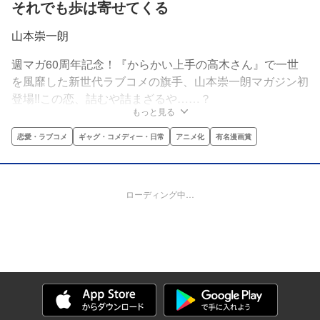
それでも歩は寄せてくる
山本崇一朗
週マガ60周年記念！『からかい上手の高木さん』で一世
を風靡した新世代ラブコメの旗手、山本崇一朗マガジン初
登場‼この恋、詰むや詰まざるや……？
もっと見る
恋愛・ラブコメ
ギャグ・コメディー・日常
アニメ化
有名漫画賞
ローディング中…