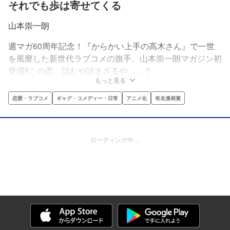
それでも歩は寄せてくる
山本崇一朗
週マガ60周年記念！『からかい上手の高木さん』で一世
を風靡した新世代ラブコメの旗手、山本崇一朗マガジン初
登場‼この恋、詰むや詰まざるや……？
もっと見る
恋愛・ラブコメ
ギャグ・コメディー・日常
アニメ化
有名漫画賞
ローディング中…