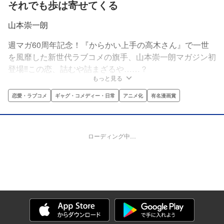
それでも歩は寄せてくる
山本崇一朗
週マガ60周年記念！『からかい上手の高木さん』で一世
を風靡した新世代ラブコメの旗手、山本崇一朗マガジン初
登場‼この恋、詰むや詰まざるや……？
もっと見る
恋愛・ラブコメ
ギャグ・コメディー・日常
アニメ化
有名漫画賞
ローディング中…