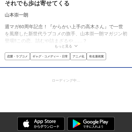
それでも歩は寄せてくる
山本崇一朗
週マガ60周年記念！『からかい上手の高木さん』で一世
を風靡した新世代ラブコメの旗手、山本崇一朗マガジン初
登場‼この恋、詰むや詰まざるや……？
もっと見る
恋愛・ラブコメ
ギャグ・コメディー・日常
アニメ化
有名漫画賞
ローディング中…