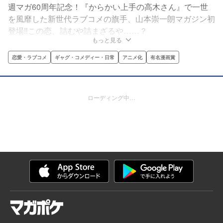
週マガ60周年記念！『からかい上手の高木さん』で一世
を風靡した新世代ラブコメの旗手、山本崇一朗マガジン初
登場‼この恋、詰むや詰まざるや……？
もっと見る
恋愛・ラブコメ
ギャグ・コメディー・日常
アニメ化
有名漫画賞
ローディング中…