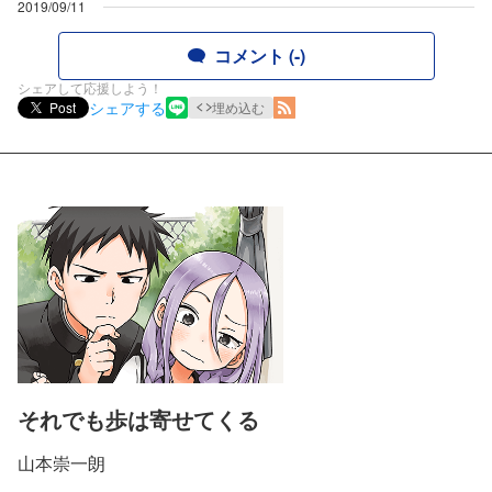
2019/09/11
コメント (-)
シェアして応援しよう！
シェアする
Post
埋め込む
それでも歩は寄せてくる
山本崇一朗