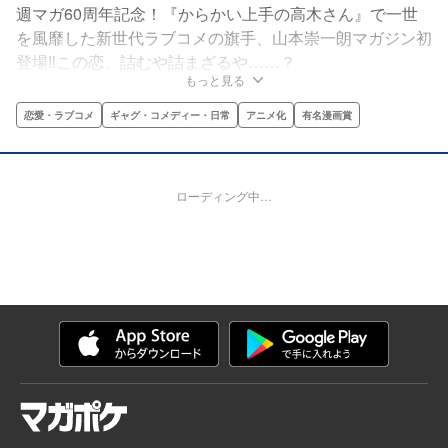
週マガ60周年記念！『からかい上手の高木さん』で一世
を風靡した新世代ラブコメの旗手、山本崇一朗マガジン初
登場‼この恋、詰むや詰まざるや……？
もっと見る
恋愛・ラブコメ
ギャグ・コメディー・日常
アニメ化
有名漫画賞
ローディング中…