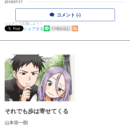
2019/07/17
コメント (-)
シェアして応援しよう！
シェアする
Post
埋め込む
それでも歩は寄せてくる
山本崇一朗