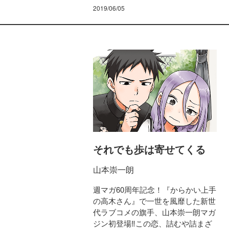
2019/06/05
それでも歩は寄せてくる
山本崇一朗
週マガ60周年記念！『からかい上手
の高木さん』で一世を風靡した新世
代ラブコメの旗手、山本崇一朗マガ
ジン初登場‼この恋、詰むや詰まざ