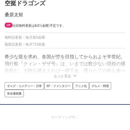
空挺ドラゴンズ
桑原太矩
次回無料更新は8/21(金曜)予定です。
UP
無料話更新：毎月第3金曜
最新話更新：毎月7日前後
希少な龍を求め、各国が空を目指してからおよそ半世紀。
飛行船『クィン・ザザ号』は、いまでは数少ない現役の捕
龍船だ。大物を捕まえれば一獲千金、獲りたての肉も食べ
もっと見る
放題。でも、失敗したらもちろんお陀仏。空と龍に魅せら
れた乗組員たちの、空飛ぶグルメファンタジー！
ギャグ・コメディー・日常
SF・ファンタジー
アニメ化
グルメ・料理
有名漫画賞
ローディング中…