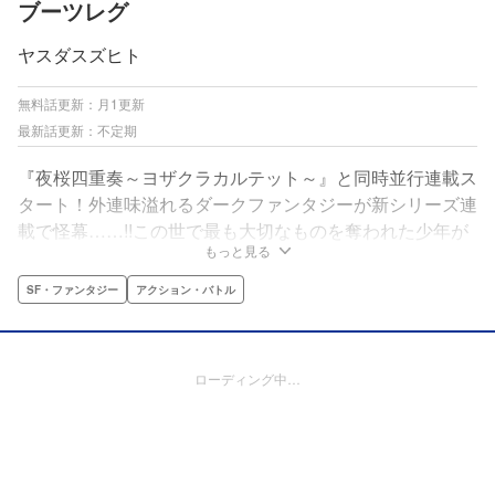
ブーツレグ
ヤスダスズヒト
無料話更新：月1更新
最新話更新：不定期
『夜桜四重奏～ヨザクラカルテット～』と同時並行連載ス
タート！外連味溢れるダークファンタジーが新シリーズ連
載で怪幕……!!この世で最も大切なものを奪われた少年が
もっと見る
葛藤の果てに選び取った手段とは⁉ヤスダスズヒトが紡
ぐ、アンリミテッド（∞）な物語が今、始まる。
SF・ファンタジー
アクション・バトル
ローディング中…