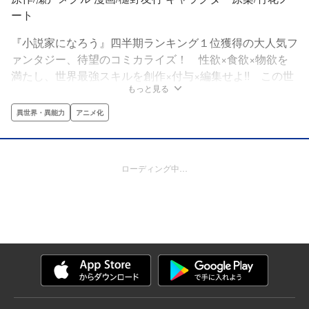
ート
『小説家になろう』四半期ランキング１位獲得の大人気フ
ァンタジー、待望のコミカライズ！ 性欲×食欲×物欲を
満たし、世界最強スキルを創作×付与×編集せよ!! この世
もっと見る
に数多（あまた）在る魔窟。それらの中には未発見、前人
未踏、手付かずのものもあるという。それを人々は、こう
異世界・異能力
アニメ化
呼んだーーー『隠しダンジョン』と。貴族階級の最底辺に
属す、スタルジア家の三男・ノルが、その最高峰の魔窟に
挑む！ ※「小説家になろう」は株式会社ヒナプロジェク
ローディング中…
トの登録商標です