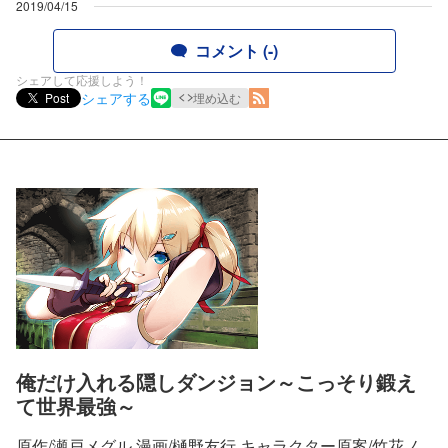
2019/04/15
コメント (-)
シェアして応援しよう！
シェアする
Post
埋め込む
俺だけ入れる隠しダンジョン～こっそり鍛え
て世界最強～
原作/瀬戸メグル 漫画/樋野友行 キャラクター原案/竹花ノ