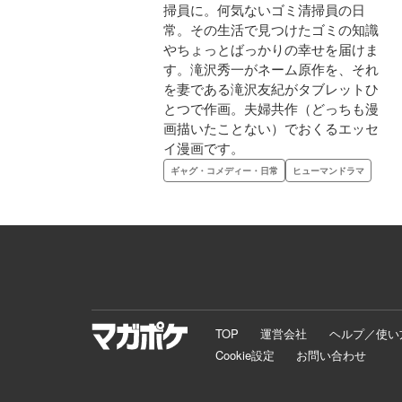
掃員に。何気ないゴミ清掃員の日
常。その生活で見つけたゴミの知識
やちょっとばっかりの幸せを届けま
す。滝沢秀一がネーム原作を、それ
を妻である滝沢友紀がタブレットひ
とつで作画。夫婦共作（どっちも漫
画描いたことない）でおくるエッセ
イ漫画です。
ギャグ・コメディー・日常
ヒューマンドラマ
TOP
運営会社
ヘルプ／使い
Cookie設定
お問い合わせ