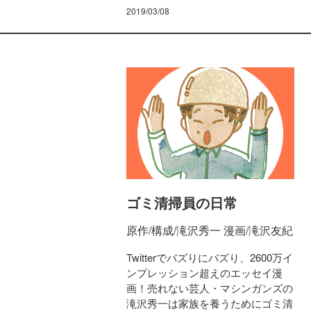
2019/03/08
ゴミ清掃員の日常
原作/構成/滝沢秀一 漫画/滝沢友紀
Twitterでバズりにバズり、2600万イ
ンプレッション超えのエッセイ漫
画！売れない芸人・マシンガンズの
滝沢秀一は家族を養うためにゴミ清