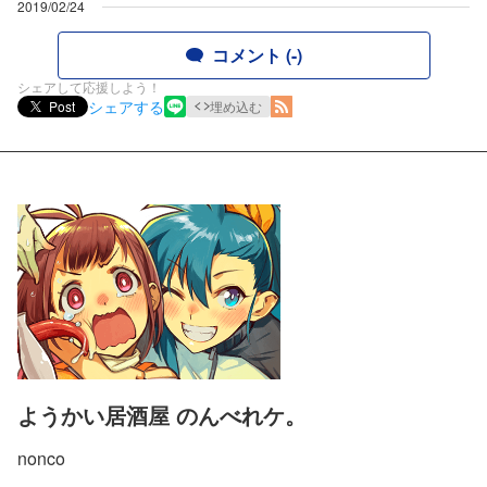
2019/02/24
コメント (-)
シェアして応援しよう！
シェアする
Post
埋め込む
ようかい居酒屋 のんべれケ。
nonco