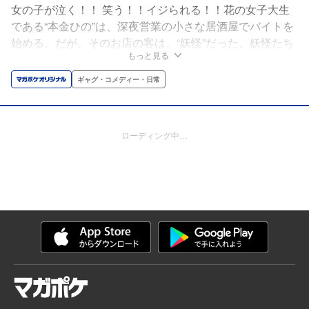
女の子が泣く！！ 笑う！！イジられる！！花の女子大生
である“本金ひの”は、深夜営業の小さな居酒屋でバイトを
始める。だが、そのお店の客は、“妖怪”だった。妖怪たち
もっと見る
に好かれるひのは、時に脱がされ、時に唾液まみれにされ
ようと、必死に働き続ける！！だって、バイト代が欲しい
ギャグ・コメディー・日常
から──。少女たちの笑いと涙と汗と唾液とよくわからな
い液体の飛び交う居酒屋コメディ、ここに開幕！！
ローディング中…