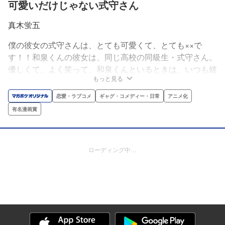
可愛いだけじゃない式守さん
真木蛍五
僕の彼女の式守さんは、とても可愛くて、とても××で
す！！和泉くんの彼女は、同じ高校の同級生・式守さん。
優しくて、よく笑って、和泉くんといるときは、いつも嬉
もっと見る
しそう。そんな愛情全開の彼女は、不幸体質で大人しい和
泉くんの言葉や反応ひとつで、あら不思議。 ××な彼女に
恋愛・ラブコメ
ギャグ・コメディー・日常
アニメ化
大変身!!Twitterで累計300万超「いいね」を獲得した、超
有名漫画賞
話題の尊さ1000％ショートラブコメ!!
ローディング中…