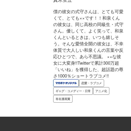
僕の彼女の式守さんは、とても可愛
くて、とても××です！！和泉くん
の彼女は、同じ高校の同級生・式守
さん。優しくて、よく笑って、和泉
くんといるときは、いつも嬉しそ
う。そんな愛情全開の彼女は、不幸
体質で大人しい和泉くんの言葉や反
応ひとつで、あら不思議。 ××な彼
女に大変身!!Twitterで累計300万超
「いいね」を獲得した、超話題の尊
さ1000％ショートラブコメ!!
恋愛・ラブコメ
ギャグ・コメディー・日常
アニメ化
有名漫画賞