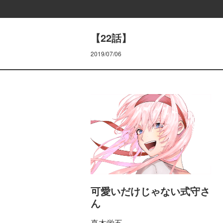
【22話】
2019/07/06
可愛いだけじゃない式守さ
ん
真木蛍五