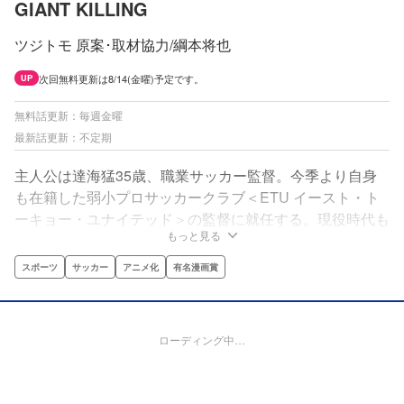
GIANT KILLING
ツジトモ 原案･取材協力/綱本将也
次回無料更新は8/14(金曜)予定です。
UP
無料話更新：毎週金曜
最新話更新：不定期
主人公は達海猛35歳、職業サッカー監督。今季より自身
も在籍した弱小プロサッカークラブ＜ETU イースト・ト
ーキョー・ユナイテッド＞の監督に就任する。現役時代も
もっと見る
監督になってからも、好物は「番狂わせの大物喰い＝ジャ
イアント・キリング」！ ETUの選手、スタッフ、サポ
スポーツ
サッカー
アニメ化
有名漫画賞
ーターを巻き込んで、達海の挑戦が始まった。
ローディング中…