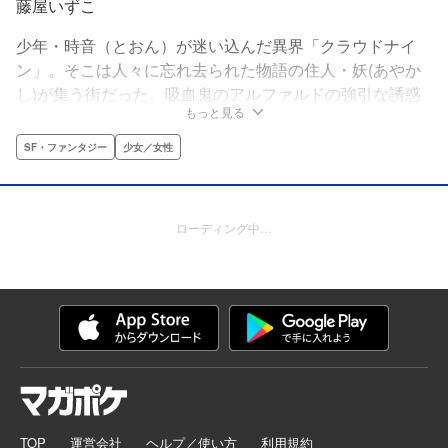
藤屋いずこ
少年・時音（とおん）が迷い込んだ異界「クラウドナイ
ン」。そこは人々に忘れ去られた物語の住人・妖(あやか
し)が集う街だった。吸血鬼のアルファルドの強引な誘惑
もっと見る
にのまれ、平凡だった時音の人生は一変する――!?
SF・ファンタジー
少女／女性
ローディング中…
TOP
運営会社
ヘルプ／使い方
利用規約